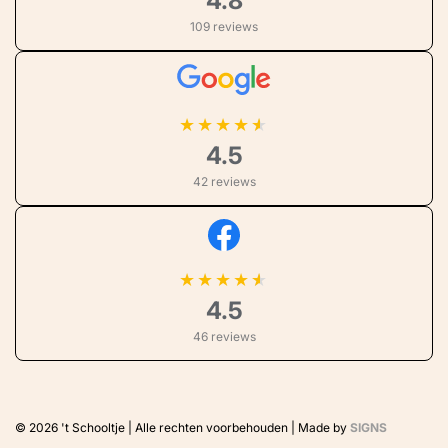
4.8
109 reviews
★
★
★
★
4.5
42 reviews
★
★
★
★
4.5
46 reviews
© 2026
't Schooltje | Alle rechten voorbehouden | Made by
SIGNS