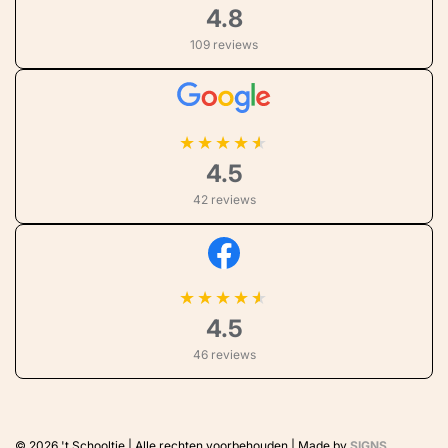
4.8
109 reviews
★
★
★
★
4.5
42 reviews
★
★
★
★
4.5
46 reviews
© 2026
't Schooltje | Alle rechten voorbehouden | Made by
SIGNS