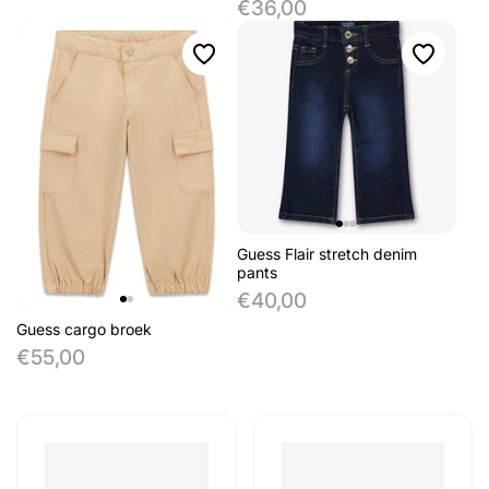
€36,00
Guess Flair stretch denim
pants
€40,00
Guess cargo broek
€55,00