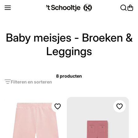
Ga naar inhoud
Baby meisjes - Broeken &
Leggings
8 producten
Filteren en sorteren