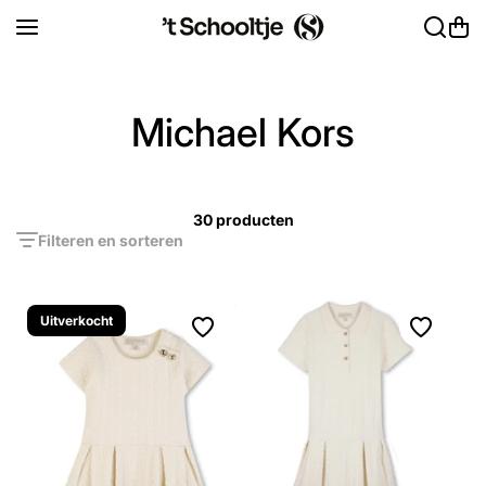
Ga naar inhoud
Michael Kors
30 producten
Filteren en sorteren
Uitverkocht