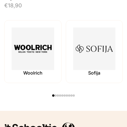
€18,90
Sofija
Billieblush