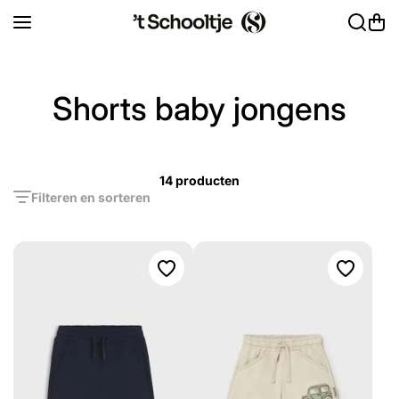
Ga naar inhoud
Shorts baby jongens
14 producten
Filteren en sorteren