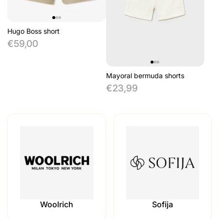
Hugo Boss short
€59,00
Mayoral bermuda shorts
€23,99
Billieblush
Mayoral