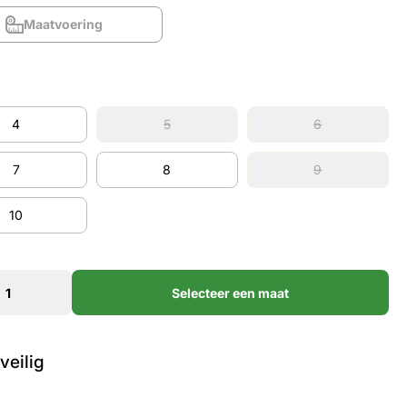
Maatvoering
Maatvoering
4
5
6
4
5
6
7
8
9
7
8
9
10
10
Selecteer een maat
veilig