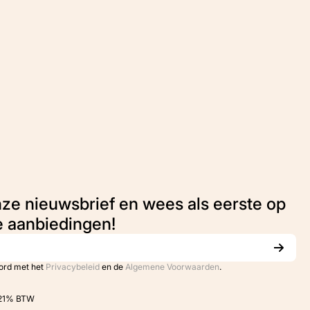
nze nieuwsbrief en wees als eerste op
e aanbiedingen!
oord met het
Privacybeleid
en de
Algemene Voorwaarden
.
. 21% BTW