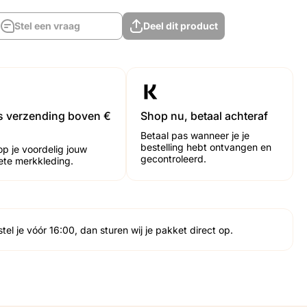
Stel een vraag
Deel dit product
Stel een vraag
Deel dit product
is verzending boven €
Shop nu, betaal achteraf
Betaal pas wanneer je je
bestelling hebt ontvangen en
op je voordelig jouw
gecontroleerd.
iete merkkleding.
tel je vóór 16:00, dan sturen wij je pakket direct op.