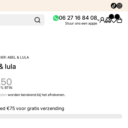
Tiktok
Insta
06 27 16 84 08
Stuur ons een appje
IER:
ABEL & LULA
& lula
,50
21% BTW.
sten
worden berekend bij het afrekenen.
eed
€75
voor gratis verzending