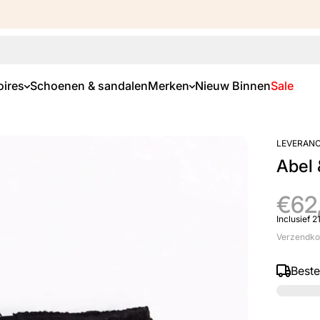
ires
Schoenen & sandalen
Merken
Nieuw Binnen
Sale
LEVERANC
Abel 
€62
Inclusief 
Verzendko
Best