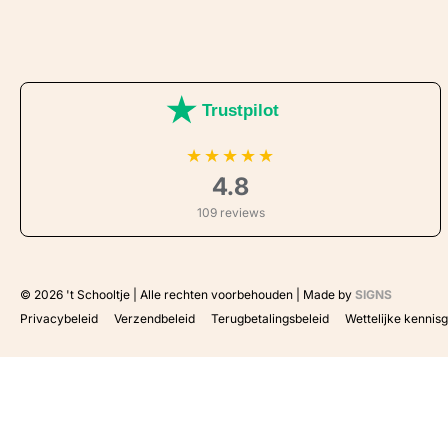
Trustpilot
★
★
★
★
★
4.8
109 reviews
© 2026
't Schooltje | Alle rechten voorbehouden | Made by
SIGNS
Privacybeleid
Verzendbeleid
Terugbetalingsbeleid
Wettelijke kennis