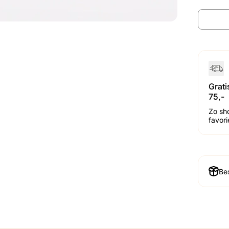
Grat
75,-
Zo sh
favor
Bes