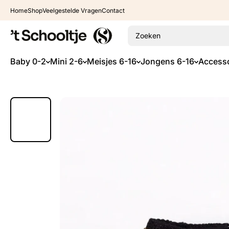
Ga naar inhoud
Home
Shop
Veelgestelde Vragen
Contact
Zoeken
Baby 0-2
Mini 2-6
Meisjes 6-16
Jongens 6-16
Accesso