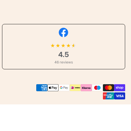
★
★
★
★
4.5
46 reviews
Betaalmethoden