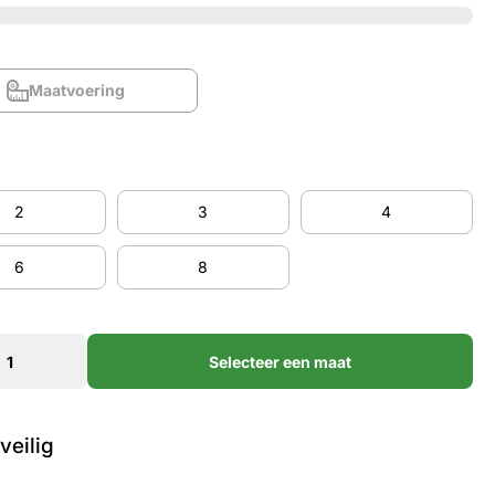
Maatvoering
Maatvoering
2
3
4
2
3
4
6
8
6
8
Selecteer een maat
veilig