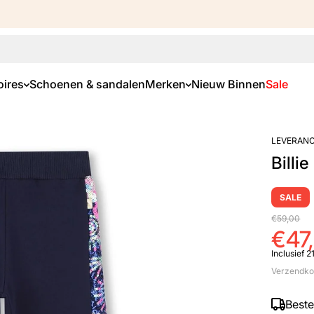
ires
Schoenen & sandalen
Merken
Nieuw Binnen
Sale
LEVERANC
Billi
SALE
€59,00
€47
Inclusief 
Verzendko
Best