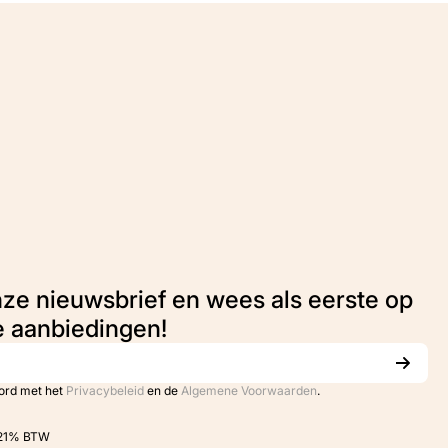
nze nieuwsbrief en wees als eerste op
e aanbiedingen!
oord met het
Privacybeleid
en de
Algemene Voorwaarden
.
. 21% BTW