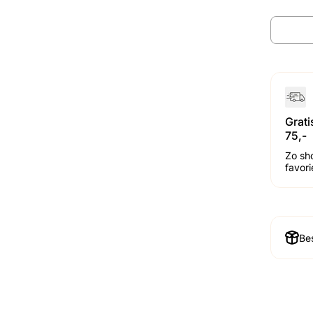
Grat
75,-
Zo sh
favor
Bes