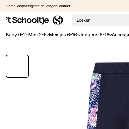
Ga naar inhoud
Home
Shop
Veelgestelde Vragen
Contact
Zoeken
Baby 0-2
Mini 2-6
Meisjes 6-16
Jongens 6-16
Accesso