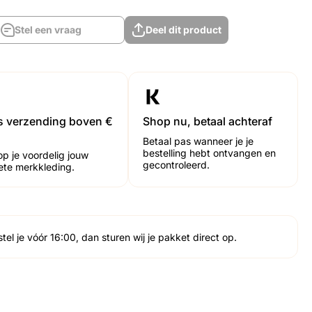
Stel een vraag
Deel dit product
Stel een vraag
Deel dit product
is verzending boven €
Shop nu, betaal achteraf
Betaal pas wanneer je je
bestelling hebt ontvangen en
op je voordelig jouw
gecontroleerd.
iete merkkleding.
tel je vóór 16:00, dan sturen wij je pakket direct op.