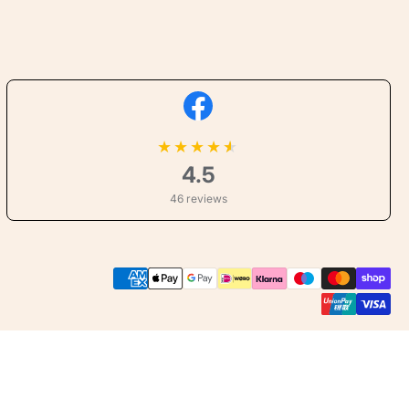
★
★
★
★
4.5
46 reviews
Betaalmethoden