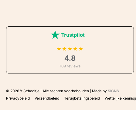
Trustpilot
★
★
★
★
★
4.8
109 reviews
© 2026
't Schooltje | Alle rechten voorbehouden | Made by
SIGNS
Privacybeleid
Verzendbeleid
Terugbetalingsbeleid
Wettelijke kennis