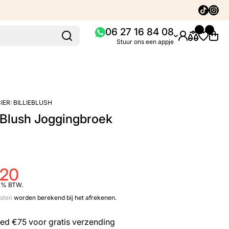
Tiktok
Insta
06 27 16 84 08
Stuur ons een appje
IER:
BILLIEBLUSH
e Blush Joggingbroek
,20
21% BTW.
sten
worden berekend bij het afrekenen.
eed
€75
voor gratis verzending