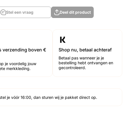
Stel een vraag
Deel dit product
Stel een vraag
Deel dit product
is verzending boven €
Shop nu, betaal achteraf
Betaal pas wanneer je je
bestelling hebt ontvangen en
op je voordelig jouw
gecontroleerd.
iete merkkleding.
tel je vóór 16:00, dan sturen wij je pakket direct op.