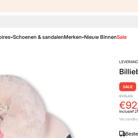
ires
Schoenen & sandalen
Merken
Nieuw Binnen
Sale
LEVERANC
Billie
SALE
€115,00
€92
Inclusief 
Verzendko
Best