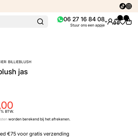
Tiktok
Insta
06 27 16 84 08
Stuur ons een appje
IER:
BILLIEBLUSH
blush jas
,00
21% BTW.
sten
worden berekend bij het afrekenen.
eed
€75
voor gratis verzending