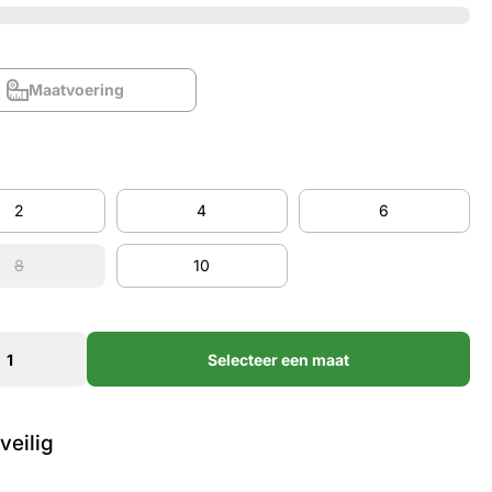
Maatvoering
Maatvoering
2
4
6
2
4
6
8
10
8
10
Selecteer een maat
veilig