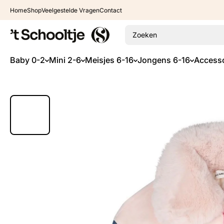
Ga naar inhoud
Home
Shop
Veelgestelde Vragen
Contact
Zoeken
Baby 0-2
Mini 2-6
Meisjes 6-16
Jongens 6-16
Accesso