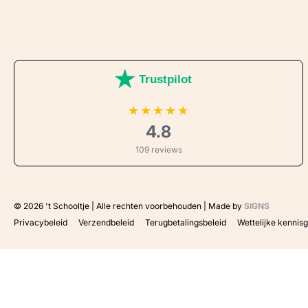
Trustpilot
★
★
★
★
★
4.8
109 reviews
© 2026
't Schooltje | Alle rechten voorbehouden | Made by
SIGNS
Privacybeleid
Verzendbeleid
Terugbetalingsbeleid
Wettelijke kennis