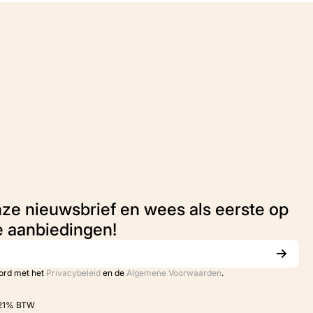
nze nieuwsbrief en wees als eerste op
e aanbiedingen!
oord met het
Privacybeleid
en de
Algemene Voorwaarden
.
. 21% BTW