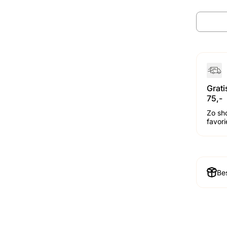
Grat
75,-
Zo sh
favor
Bes