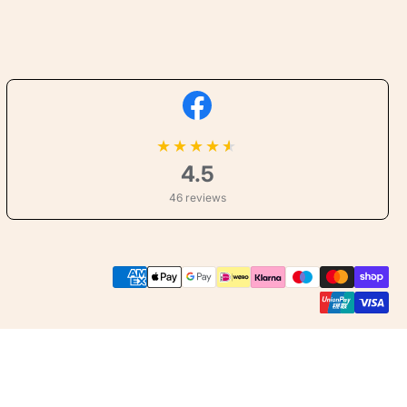
★
★
★
★
4.5
46 reviews
Betaalmethoden