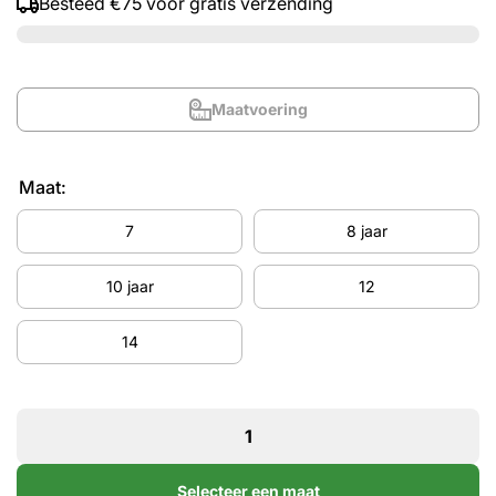
Besteed
€75
voor gratis verzending
Maatvoering
Maat:
7
8 jaar
10 jaar
12
14
Selecteer een maat