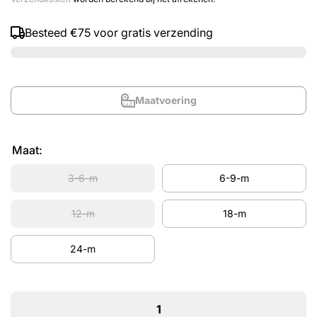
Besteed
€75
voor gratis verzending
Maatvoering
Maat:
3-6-m
6-9-m
12-m
18-m
24-m