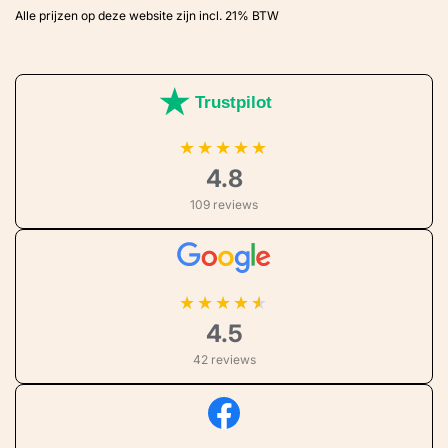
Alle prijzen op deze website zijn incl. 21% BTW
Trustpilot
★
★
★
★
★
4.8
109 reviews
★
★
★
★
4.5
42 reviews