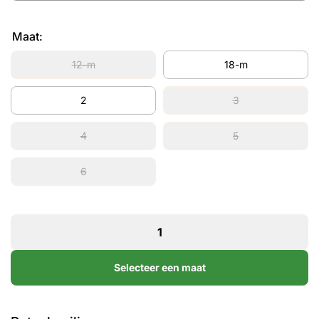
Maat:
12-m
18-m
2
3
4
5
6
Selecteer een maat