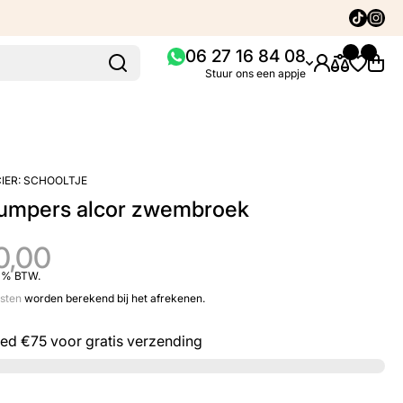
Tiktok
Insta
06 27 16 84 08
Stuur ons een appje
IER:
SCHOOLTJE
jumpers alcor zwembroek
0,00
21% BTW.
sten
worden berekend bij het afrekenen.
eed
€75
voor gratis verzending