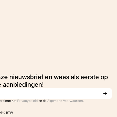
nze nieuwsbrief en wees als eerste op
e aanbiedingen!
oord met het
Privacybeleid
en de
Algemene Voorwaarden
.
. 21% BTW