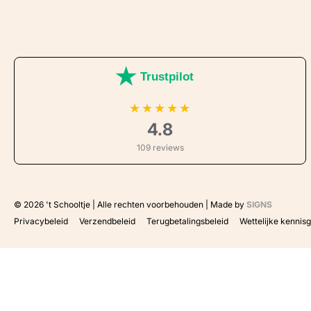
Trustpilot
★
★
★
★
★
4.8
109 reviews
© 2026
't Schooltje | Alle rechten voorbehouden | Made by
SIGNS
Privacybeleid
Verzendbeleid
Terugbetalingsbeleid
Wettelijke kennis