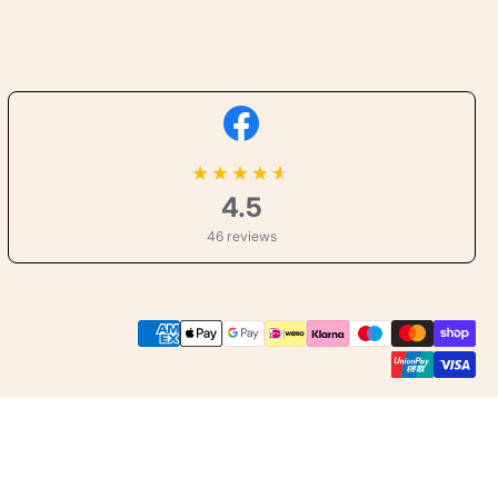
★
★
★
★
4.5
46 reviews
Betaalmethoden