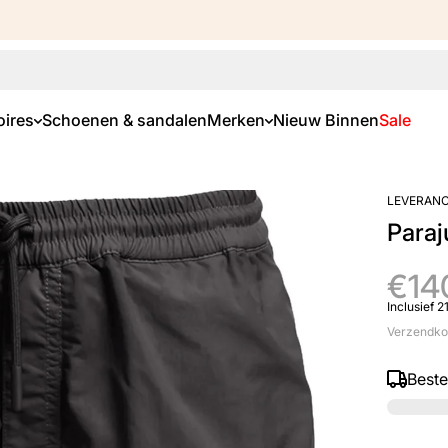
ires
Schoenen & sandalen
Merken
Nieuw Binnen
Sale
LEVERANC
Para
€14
Inclusief 
Verzendko
Best