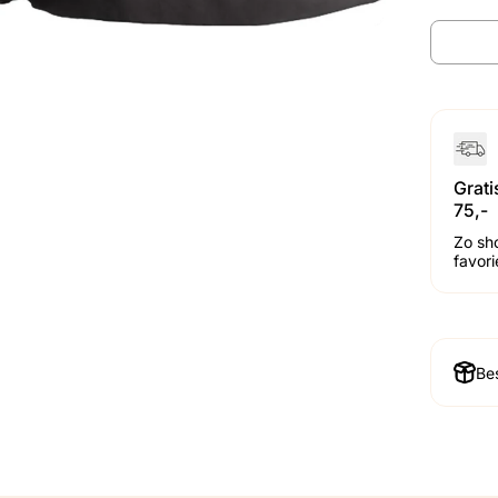
Grat
75,-
Zo sh
favor
Bes