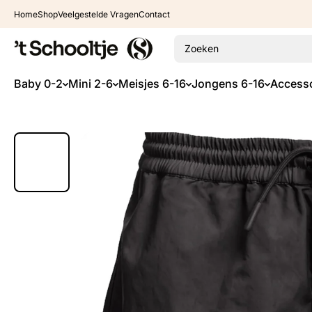
Ga naar inhoud
Home
Shop
Veelgestelde Vragen
Contact
Zoeken
Baby 0-2
Mini 2-6
Meisjes 6-16
Jongens 6-16
Accesso