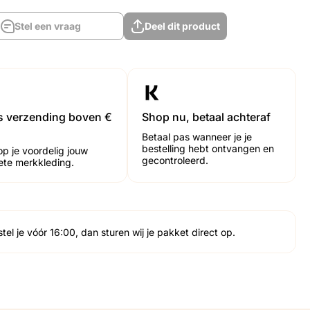
Stel een vraag
Deel dit product
Stel een vraag
Deel dit product
is verzending boven €
Shop nu, betaal achteraf
Betaal pas wanneer je je
bestelling hebt ontvangen en
op je voordelig jouw
gecontroleerd.
iete merkkleding.
tel je vóór 16:00, dan sturen wij je pakket direct op.