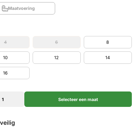
Maatvoering
Maatvoering
4
6
8
4
6
8
10
12
14
10
12
14
16
16
Selecteer een maat
veilig