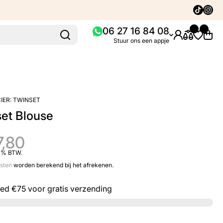
Tiktok
Insta
06 27 16 84 08
Stuur ons een appje
IER:
TWINSET
et Blouse
7,80
21% BTW.
sten
worden berekend bij het afrekenen.
eed
€75
voor gratis verzending