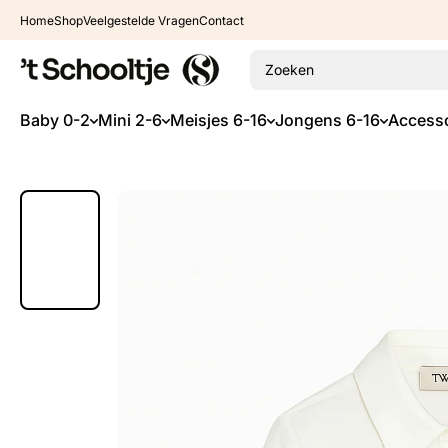
Ga naar inhoud
Home
Shop
Veelgestelde Vragen
Contact
Zoeken
Baby 0-2
Mini 2-6
Meisjes 6-16
Jongens 6-16
Accesso