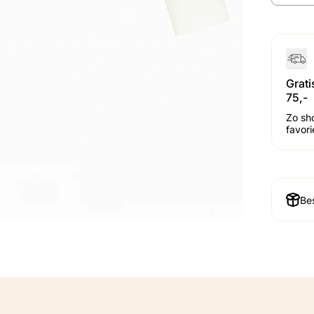
Grat
75,-
Zo sh
favor
Bes