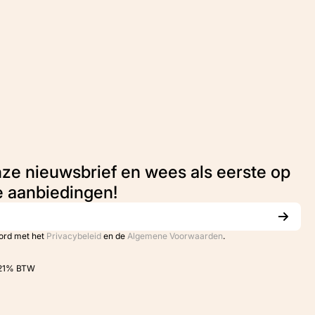
nze nieuwsbrief en wees als eerste op
e aanbiedingen!
oord met het
Privacybeleid
en de
Algemene Voorwaarden
.
. 21% BTW