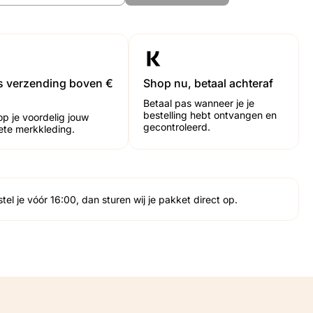
Stel een vraag
Deel dit product
is verzending boven €
Shop nu, betaal achteraf
Betaal pas wanneer je je
bestelling hebt ontvangen en
op je voordelig jouw
gecontroleerd.
iete merkkleding.
tel je vóór 16:00, dan sturen wij je pakket direct op.