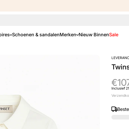
ires
Schoenen & sandalen
Merken
Nieuw Binnen
Sale
LEVERANC
Twins
€10
Inclusief 
Verzendko
Best