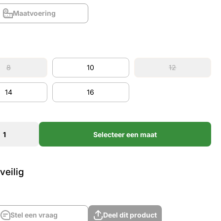
Maatvoering
Maatvoering
8
10
12
8
10
12
14
16
14
16
Selecteer een maat
veilig
Stel een vraag
Deel dit product